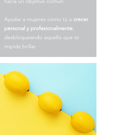
hacia un objetivo común:
Ayudar a mujeres como tú a
crecer
personal y profesionalmente
,
desbloqueando aquello que te
impide brillar.