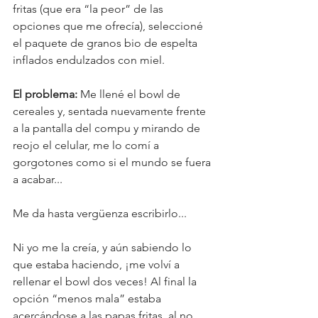
fritas (que era “la peor” de las 
opciones que me ofrecía), seleccioné 
el paquete de granos bio de espelta 
inflados endulzados con miel. 
El problema:
 Me llené el bowl de 
cereales y, sentada nuevamente frente 
a la pantalla del compu y mirando de 
reojo el celular, me lo comí a 
gorgotones como si el mundo se fuera 
a acabar...
Me da hasta vergüenza escribirlo...
Ni yo me la creía, y aún sabiendo lo 
que estaba haciendo, ¡me volví a 
rellenar el bowl dos veces!
 Al
 final la 
opción “menos mala” estaba 
acercándose a las papas fritas, al no 