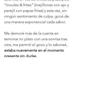
“moules & frites” (mejillones con ajo y 
perejil con papas fritas) y esta vez, sin 
ningún sentimiento de culpa, gocé de 
una manera exponencial cada sabor.
Me demoré más de la cuenta en 
terminar mi plato con una sonrisa tras 
otra, me permití el gozo y lo saboreé, 
estaba nuevamente en el momento 
presente sin dudas
.
Cómo habrá sido mi cara de gozo que 
Fabio me dijo: ¿déjame probar una 
pequeñita? En mis 11 años jamás había 
logrado que probara una porque no le 
gustaban y hasta el olor le molestaba.
Los “tíos” como los llamamos nos 