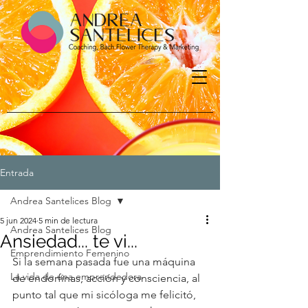
Entrada
Andrea Santelices Blog
5 jun 2024
5 min de lectura
Andrea Santelices Blog
Ansiedad... te vi...
Emprendimiento Femenino
Si la semana pasada fue una máquina 
La vida de una emprendedora
de endorfinas, acción y consciencia, al 
punto tal que mi sicóloga me felicitó, 