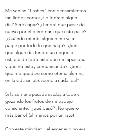
Me venían "flashes" con pensamientos 
tan lindos como: ¿Lo lograré algún 
día? Seré capaz? ¿Tendré que pasar de 
nuevo por el barro para que esto pase? 
 ¿Cuándo mierda alguien me va a 
pagar por todo lo que hago?  ¿Será 
que algún día tendré un negocio 
estable de todo esto que me apasiona 
y que no estoy comunicando?  ¿Será 
que me quedaré como eterna alumna 
en la vida sin atreverme a nada real?
Si la semana pasada estaba a tope y 
gozando los frutos de mi trabajo 
consciente,  ¿qué pasó? ¡No quiero 
más barro! (al menos por un rato)
Con este mindset... el escenario no era 